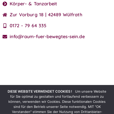
Körper- & Tanzarbeit
Zur Vorburg 18 | 42489 Wülfrath
0172 - 79 64 335
info@raum-fuer-bewegtes-sein.de
Kosmos und allen Lebewesen.
allem, was existiert. Eine Einheit und Verbindung mit dem
als Liebe. Es beschreibt eine tiefe universelle Verbundenheit zu
DIESE WEBSITE VERWENDET COOKIES !
Um unsere Website
Munay, ein Begriff der Quechua-Sprache und bedeutet mehr
für Sie optimal zu gestalten und fortlaufend verbessern zu
MUNAY
können, verwenden wir Cookies. Diese funktionalen Cookies
sind für den Betrieb unserer Seite notwendig. MIT "OK
Verstanden" stimmen Sie der Nutzung von Drittanbieter-